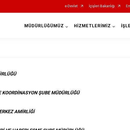
e-Devlet
İçişleri Bakanlığı
Em
MÜDÜRLÜĞÜMÜZ
HİZMETLERİMİZ
İŞL
İl Emniyet Müdürlükleri
ÜRLÜĞÜ
VE KOORDİNASYON ŞUBE MÜDÜRLÜĞÜ
ERKEZ AMİRLİĞİ