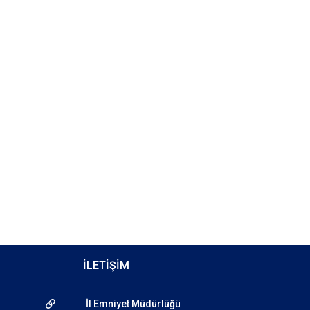
İLETİŞİM
İl Emniyet Müdürlüğü