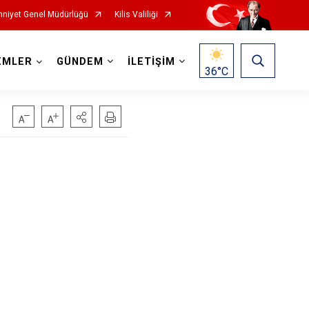
niyet Genel Müdürlüğü
Kilis Valiliği
EMLER
GÜNDEM
İLETİŞİM
36
°C