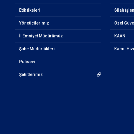
Etik İlkeleri
Silah İşle
Yöneticilerimiz
Özel Güven
İl Emniyet Müdürümüz
KAAN
Şube Müdürlükleri
Kamu Hizm
Polisevi
Şehitlerimiz