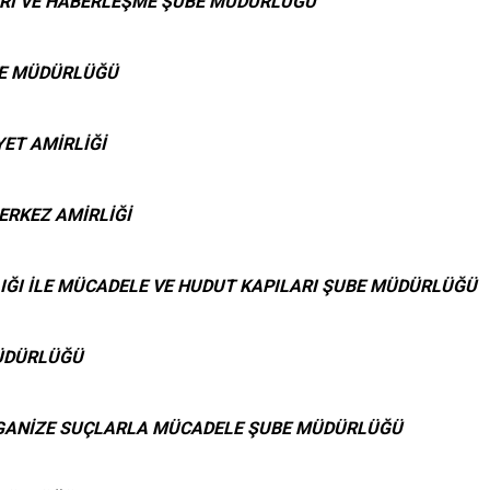
ERİ VE HABERLEŞME ŞUBE MÜDÜRLÜĞÜ
BE MÜDÜRLÜĞÜ
YET AMİRLİĞİ
ERKEZ AMİRLİĞİ
ĞI İLE MÜCADELE VE HUDUT KAPILARI ŞUBE MÜDÜRLÜĞÜ
ÜDÜRLÜĞÜ
RGANİZE SUÇLARLA MÜCADELE ŞUBE MÜDÜRLÜĞÜ